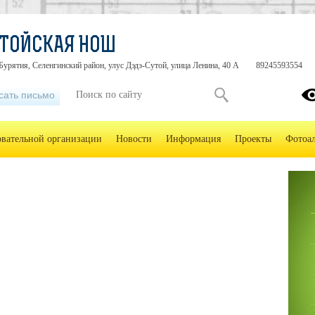
ТОЙСКАЯ НОШ
Бурятия, Селенгинский район, улус Дэдэ-Сутой, улица Ленина, 40 А
89245593554
сать письмо
овательной организации
Новости
Информация
Проекты
Фотоа