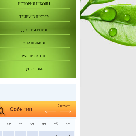
ИСТОРИЯ ШКОЛЫ
ПРИЕМ В ШКОЛУ
ДОСТИЖЕНИЯ
УЧАЩИМСЯ
РАСПИСАНИЕ
ЗДОРОВЬЕ
Август
События
вт
ср
чт
пт
сб
вс