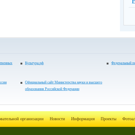
ственных
Культура.рф
Федеральный по
ссии
Официальный сайт Министерства науки и высшего
образования Российской Федерации
овательной организации
Новости
Информация
Проекты
Фотоа